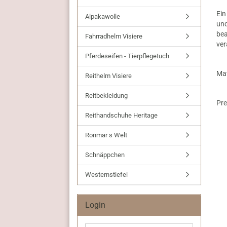
Ein
Alpakawolle
und
bea
Fahrradhelm Visiere
ver
Pferdeseifen - Tierpflegetuch
Mat
Reithelm Visiere
20
Reitbekleidung
Pre
Reithandschuhe Heritage
Ronmar s Welt
Schnäppchen
Westernstiefel
Login