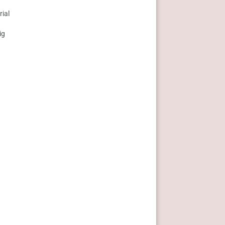
rial
ig