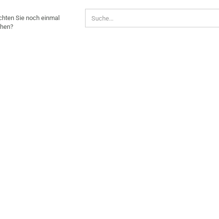
CHTEN
hten Sie noch einmal
hen?
CH
NMAL
CHEN?