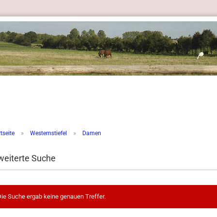
»
»
tseite
Westernstiefel
Damen
weiterte Suche
ie Suche ergab keine genauen Treffer.