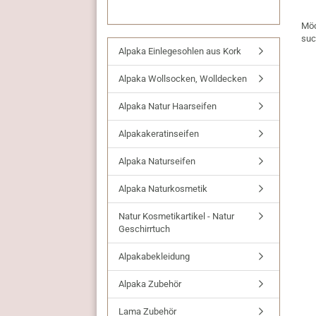
MÖ
Möc
SIE
suc
NO
Alpaka Einlegesohlen aus Kork
EI
SU
Alpaka Wollsocken, Wolldecken
Alpaka Natur Haarseifen
Alpakakeratinseifen
Alpaka Naturseifen
Alpaka Naturkosmetik
Natur Kosmetikartikel - Natur
Geschirrtuch
Alpakabekleidung
Alpaka Zubehör
Lama Zubehör