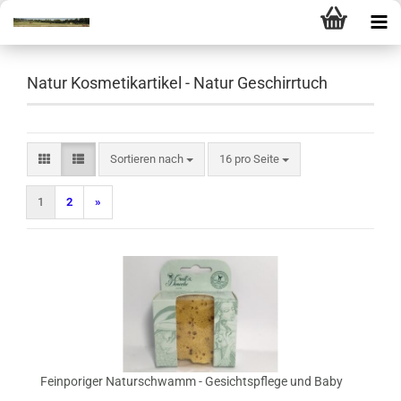
Natur Kosmetikartikel - Natur Geschirrtuch
Sortieren nach
pro Seite
Sortieren nach
16 pro Seite
1
2
»
Feinporiger Naturschwamm - Gesichtspflege und Baby