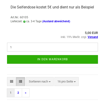
Die Seifendose kostet 5€ und dient nur als Beispiel
Art.Nr.: 60105
Lieferzeit:
ca. 3-4 Tage
(Ausland abweichend)
5,00 EUR
inkl. 19% MwSt. zzgl.
Versand
IN DEN WARENKORB
Sortieren nach
pro Seite
Sortieren nach
16 pro Seite
1
2
»